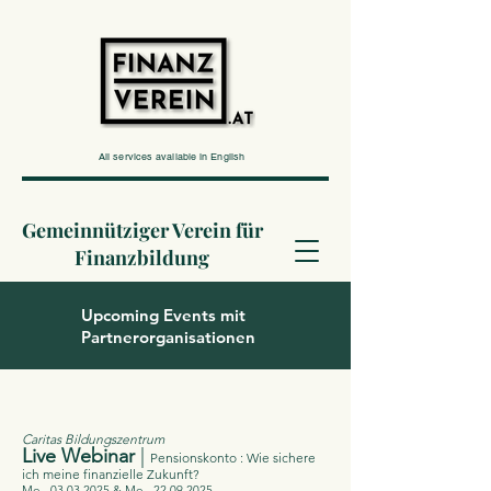
All services available in English
Gemeinnütziger Verein für
Finanzbildung
Upcoming Events mit
Partnerorganisationen
Caritas Bildungszentrum
Live Webinar
|
Pensionskonto : Wie sichere
ich meine finanzielle Zukunft?
Mo.,
03.03.2025
& Mo.,
22.09.2025