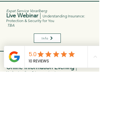
Expat Service Vorarlberg
Live Webinar
|
Understanding Insurance:
Protection & Security for You
TBA
Info
Club International - CINT
Online Information Evening
|
Understanding & Leveraging Insurance
Di.,
27.05.2025
Info