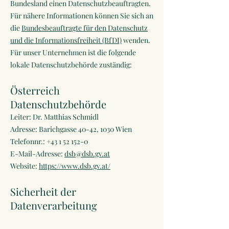
Bundesland einen Datenschutzbeauftragten.
Für nähere Informationen können Sie sich an
die
Bundesbeauftragte für den Datenschutz
und die Informationsfreiheit (BfDI)
wenden.
Für unser Unternehmen ist die folgende
lokale Datenschutzbehörde zuständig:
Österreich
Datenschutzbehörde
Leiter: Dr. Matthias Schmidl
Adresse: Barichgasse 40-42, 1030 Wien
Telefonnr.: +43 1 52 152-0
E-Mail-Adresse:
dsb@dsb.gv.at
Website:
https://www.dsb.gv.at/
Sicherheit der
Datenverarbeitung