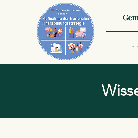
Geme
Hom
Wisse