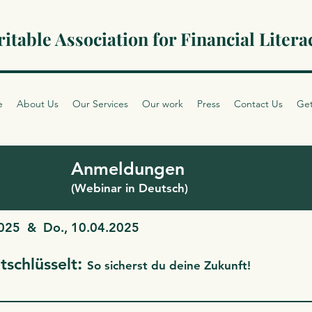
itable Association for Financial Litera
e
About Us
Our Services
Our work
Press
Contact Us
Get
Anmeldungen
(Webinar in Deutsch)
2025 & Do., 10.04.2025
:
tschlüsselt
So sicherst du deine Zukunft!